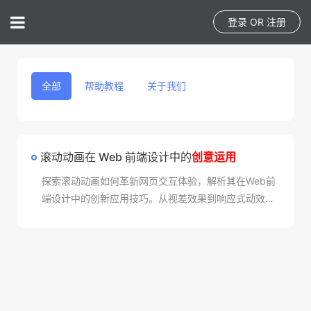
登录
OR
注册
全部
帮助教程
关于我们
滚动动画在 Web 前端设计中的
创意运用
探索滚动动画如何革新网页交互体验，解析其在Web前
端设计中的创新应用技巧。从视差效果到响应式动效，
了解提升用户参与度的实用方案，打造令人难忘的数字
旅程。