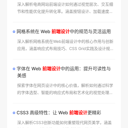
深入解析电商网站前端设计如何通过视觉层次、交互细
节和性能优化提升转化率。涵盖按钮设计、加载速度、
导航逻辑等核心要素，结合格变公司实战案例，揭秘打
造高转化页面的专业技巧。
网格系统在 Web
前端设计
中的规范与灵活运用​
深入解析网格系统在Web前端设计中的核心作用与创新
应用，涵盖响应式布局技巧、CSS Grid实践及设计规范
突破。本文通过真实案例展示如何平衡秩序与自由，助
您打造兼具美感与功能性的用户界面。
字体在 Web
前端设计
中的运用：提升可读性与
美感​
探索字体在网页设计中的核心价值，解析如何通过科学
的字体选型、智能的响应式布局和艺术化的视觉处理，
同步提升内容的可读性与界面美感。本文分享专业设计
师的实践心得与创新案例，助您打造兼具功能性与审美
CSS3 高级特性：让 Web
前端设计
更精彩​
价值的优质网页体验。
深入解析CSS3创新功能如何重塑现代网页美学，涵盖