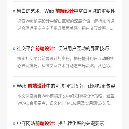
发者构建下一代互联网应用。
留白的艺术：Web
前端设计
中空白区域的重要性​
探索Web前端设计中留白区域的深层价值，解析如何通
过合理运用空白空间提升页面美感与用户交互效率。掌
握留白技巧优化视觉动线，打造兼具美学与功能性的数
字产品界面，助力品牌形象升级。
社交平台
前端设计
：促进用户互动的界面技巧​
探索社交平台前端设计的奥秘，揭秘提升用户互动的核
心界面技巧。从微交互艺术到动态布局策略，从色彩心
理学应用到无障碍设计实践，本文系统解析如何通过创
新前端技术打造高粘性社交体验。格变公司实战案例印
Web
前端设计
中的可访问性指南：让网站更包容​
证，科学运用这些方法可使用户参与度显著提升。
本文深度解析Web前端开发中的无障碍设计策略，涵盖
WCAG合规要点、语义化HTML应用及实用测试技巧，
助您创建兼容各类用户需求的高包容性网站。通过真实
案例展示如何平衡美学与功能性，提供可落地的解决方
电商网站
前端设计
：提升转化率的关键要素​
案提升数字产品的普适价值。