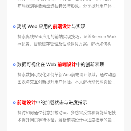
布局规划等要素塑造独特品牌形象，分享提升用户体验
与转化率的实用技巧，解析响应式设计的实现要点及性
能优化策略。
离线 Web 应用的
前端设计
与实现​
探索离线Web应用的前端实现技巧，涵盖Service Work
er配置、智能缓存管理及性能调优方案。解析如何构建
断网可用的网络应用，提升用户体验与访问稳定性，适
用于各类需要增强可靠性的网站开发场景。
数据可视化在 Web
前端设计
中的创新表现​
探索数据可视化如何革新Web前端设计领域，通过动态
图表与交互创新提升用户体验。本文解析现代网页设计
中数据呈现的技术突破与美学演进，揭示可视化工具如
何创造沉浸式浏览体验，助力企业构建更具吸引力的数
前端设计
中的加载状态与进度指示​
字平台。
探讨如何通过创意加载动画、多感官反馈和智能适配技
术提升网页等待体验，解析前端设计中进度指示的最佳
实践与情感化表达技巧，助力打造流畅自然的用户体