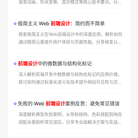
渐变动画、形状变换、混合模式等核心技术要点。分享
实际案例展示其在提升用户体验与页面性能方面的显著
优势，助开发者掌握前沿设计趋势。
极简主义 Web
前端设计
：简约而不简单​
探索极简主义在Web前端设计中的深度应用，解析如何
通过精简元素提升用户体验与页面性能。分享格变公司
案例中的色彩系统、交互细节及无障碍访问解决方案，
揭示简约设计背后的复杂考量与技术实现。
前端设计
中的微数据与结构化标记​
深入解析前端开发中微数据与结构化标记的应用价值，
探讨如何通过标准化语义化技术提升网站可见性与交互
体验。结合实战案例说明Schema标记对SEO排名的影
响，揭示兼顾机器可读性与人性化设计的平衡之道。
失败的 Web
前端设计
案例反思：避免常见错误​
深度解析典型失败案例，从导航结构、色彩搭配到响应
适配全面剖析常见误区。分享专业级解决方案与实战经
验，帮助开发者规避设计陷阱，打造高效转化的优秀网
站界面。