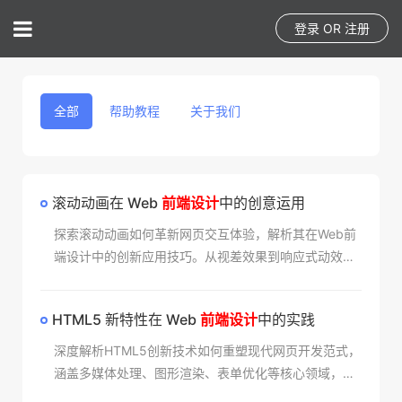
登录
OR
注册
全部
帮助教程
关于我们
滚动动画在 Web
前端设计
中的创意运用​
探索滚动动画如何革新网页交互体验，解析其在Web前
端设计中的创新应用技巧。从视差效果到响应式动效，
了解提升用户参与度的实用方案，打造令人难忘的数字
旅程。
HTML5 新特性在 Web
前端设计
中的实践​
深度解析HTML5创新技术如何重塑现代网页开发范式，
涵盖多媒体处理、图形渲染、表单优化等核心领域，分
享实际项目中的性能提升与用户体验升级方案，助力开