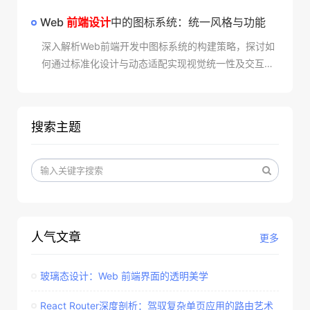
验。
Web
前端设计
中的图标系统：统一风格与功能​
深入解析Web前端开发中图标系统的构建策略，探讨如
何通过标准化设计与动态适配实现视觉统一性及交互功
能性。涵盖色彩管理、跨平台兼容、性能优化等核心要
点，助力打造高效易用的数字化产品界面。
搜索主题
人气文章
更多
玻璃态设计：Web 前端界面的透明美学​
React Router深度剖析：驾驭复杂单页应用的路由艺术