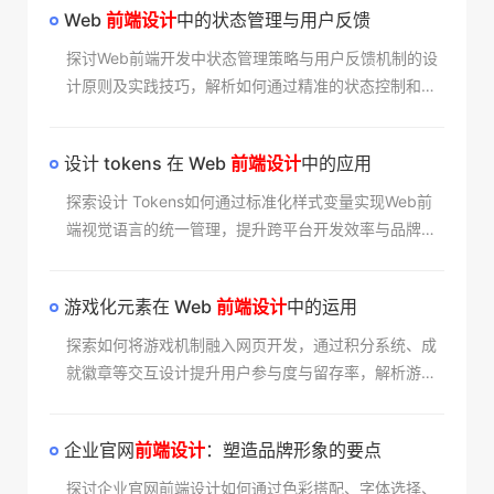
Web
前端设计
中的状态管理与用户反馈​
探讨Web前端开发中状态管理策略与用户反馈机制的设
计原则及实践技巧，解析如何通过精准的状态控制和人
性化的交互响应提升用户体验，分享行业优秀案例与解
决方案。
设计 tokens 在 Web
前端设计
中的应用​
探索设计 Tokens如何通过标准化样式变量实现Web前
端视觉语言的统一管理，提升跨平台开发效率与品牌一
致性。了解其在多端适配、团队协作及设计系统构建中
的核心作用，掌握现代前端工程化的关键技术方案。
游戏化元素在 Web
前端设计
中的运用​
探索如何将游戏机制融入网页开发，通过积分系统、成
就徽章等交互设计提升用户参与度与留存率，解析游戏
化思维对现代前端架构的影响及实施策略。
企业官网
前端设计
：塑造品牌形象的要点​
探讨企业官网前端设计如何通过色彩搭配、字体选择、