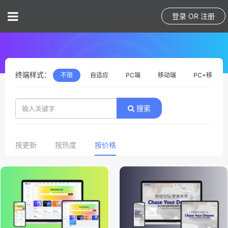
登录
OR
注册
终端样式：
不限
自适应
PC端
移动端
PC+移动
搜索
按更新
按热度
按价格