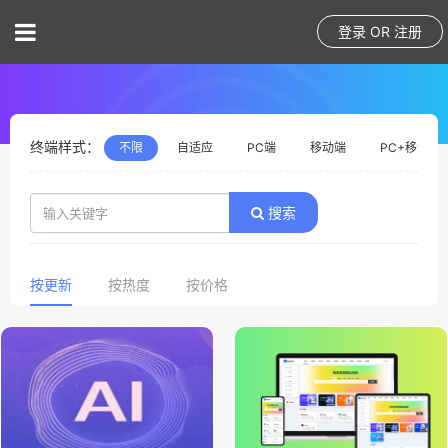
登录
OR
注册
终端样式：
不限
自适应
PC端
移动端
PC+移动
搜索
按更新
按热度
按价格