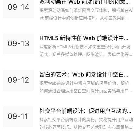
滚动动画在 Web 前端设计中的创意运
09-14
用​
探索滚动动画如何革新网页交互体验，解析其在W
eb前端设计中的创新应用技巧。从视差效果到响
应式动效，了解提升用户参与度的实用方案，打造
令人难忘的数字旅程。
HTML5 新特性在 Web 前端设计中的
09-13
实践​
深度解析HTML5创新技术如何重塑现代网页开发
范式，涵盖多媒体处理、图形渲染、表单优化等核
心领域，分享实际项目中的性能提升与用户体验升
级方案，助力开发者构建下一代互联网应用。
留白的艺术：Web 前端设计中空白区
09-12
域的重要性​
探索Web前端设计中留白区域的深层价值，解析
如何通过合理运用空白空间提升页面美感与用户交
互效率。掌握留白技巧优化视觉动线，打造兼具美
学与功能性的数字产品界面，助力品牌形象升级。
社交平台前端设计：促进用户互动的界
09-11
面技巧​
探索社交平台前端设计的奥秘，揭秘提升用户互动
的核心界面技巧。从微交互艺术到动态布局策略，
从色彩心理学应用到无障碍设计实践，本文系统解