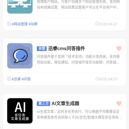
管理客户网站，为客户创建多个网站管理系统，支持网
站有效期设置、网站续费设置客户可以在平台用户中心
进行对网站维护，域名修改、续费、下载客户端通信源
码、登录网站后台等操作
#网站管理
#站群
2025.04.27
迅睿cms问答插件
自营
问答插件基于官网「技术支持」功能分发而来，支持悬
赏贴功能，微信通知。问答插件首页功能图：问答插件
内容详情界面：问答插件提问界面：问答插件回帖界
面：个人中心界面
#迅睿
#问答
2025.04.27
AI文章生成器
第三方
AI生成文章，定时多任务执行，可以根据不同需要设定
各种类型条件目前接入千问/豆包/智谱大模型多任务执
行可以根据不同需要设定各种类型条件自带可定时前置
发布条件判断，配合宝塔定时URL访问，目前有用户开