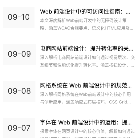
析如何通过创新前端技术打造高粘性社交体验。格
Web 前端设计中的可访问性指南：让
变公司实战案例印证，科学运用这些方法可使用户
09-10
网站更包容​
本文深度解析Web前端开发中的无障碍设计策
参与度显著提升。
略，涵盖WCAG合规要点、语义化HTML应用及实
用测试技巧，助您创建兼容各类用户需求的高包容
性网站。通过真实案例展示如何平衡美学与功能
电商网站前端设计：提升转化率的关键
性，提供可落地的解决方案提升数字产品的普适价
09-09
要素​
深入解析电商网站前端设计如何通过视觉层次、交
值。
互细节和性能优化提升转化率。涵盖按钮设计、加
载速度、导航逻辑等核心要素，结合格变公司实战
案例，揭秘打造高转化页面的专业技巧。
网格系统在 Web 前端设计中的规范与
09-08
灵活运用​
深入解析网格系统在Web前端设计中的核心作用
与创新应用，涵盖响应式布局技巧、CSS Grid实
践及设计规范突破。本文通过真实案例展示如何平
衡秩序与自由，助您打造兼具美感与功能性的用户
字体在 Web 前端设计中的运用：提升
界面。
09-07
可读性与美感​
探索字体在网页设计中的核心价值，解析如何通过