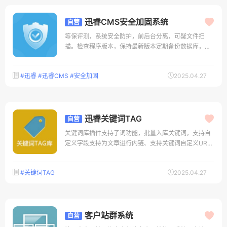
迅睿CMS安全加固系统
自营
等保评测，系统安全防护，前后台分离，可疑文件扫
描。检查程序版本，保持最新版本定期备份数据库，备
份网站文件目录权限分离部署，敏感目录禁止外部访问
上传目录隔离储存，避免上传恶意文件被执行定期变更
#迅睿
#迅睿CMS
#安全加固
2025.04.27
后台入口文
迅睿关键词TAG
自营
关键词库插件支持子词功能，批量入库关键词，支持自
定义字段支持为文章进行内链、支持关键词自定义URL
功能
#关键词TAG
2025.04.27
客户站群系统
自营